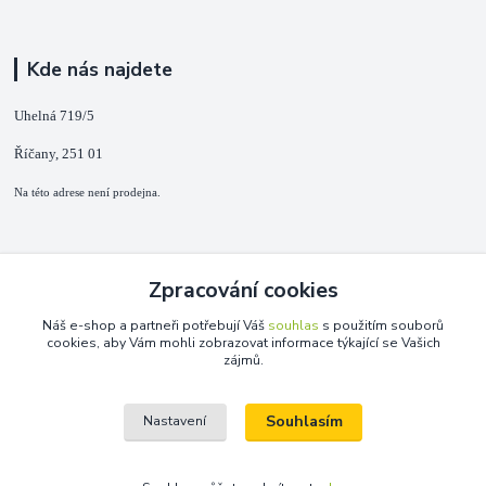
Kde nás najdete
Uhelná 719/5
Říčany, 251 01
Na této adrese není prodejna.
Kontakty
Zpracování cookies
+420 725 889 873
Náš e-shop a partneři potřebují Váš
souhlas
s použitím souborů
(Po-Ne, 9-18 hod.)
cookies, aby Vám mohli zobrazovat informace týkající se Vašich
zájmů.
info@duplarna.cz
Souhlasím
Nastavení