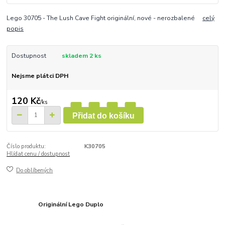
Lego 30705 - The Lush Cave Fight originální, nové - nerozbalené
celý
popis
Dostupnost
skladem 2 ks
Nejsme plátci DPH
120 Kč
/
ks
Přidat do košíku
Číslo produktu:
K30705
Hlídat cenu / dostupnost
Do oblíbených
Originální Lego Duplo