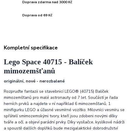
Doprava zdarma nad 3000 Kč
Doprava od 69 Kč
Kompletní specifikace
Lego Space 40715 -
Balíček
mimozemšťanů
originální, nové - nerozbalené
Rozpruďte fantazii se stavebnicí LEGO® (40715) Balíček
mimozemšťanů pro malé astronauty od 7 let. Součástí je řada
herních prvků a najdete v ní například 6 mimozemšťanů, 1
minifigurku LEGO a úžasné vesmírné vozítko. Milovníci vesmíru se
spřátelí smimozemskými tvory, kteří jsou zdobeni novými dílky
tváře a očí, a objeví parádní prvky. Díky vysílačce, kyslíkové nádrži
a spoustě dalších doplňků bude mezigalaktické dobrodružství