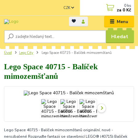
0
ks
CZK
za
0 Kč
Menu
Hledat
Úvod
Lego City
Lego Space 40715 - Balíček mimozemšťanů
Lego Space 40715 - Balíček
mimozemšťanů
Lego Space 40715 - Balíček mimozemšťanů originální, nové -
nerozbalené Rozpruďte fantazii se stavebnicí LEGO® (40715) Balíček