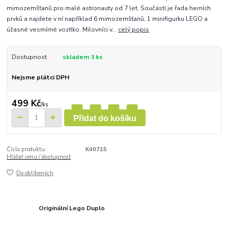
mimozemšťanů pro malé astronauty od 7 let. Součástí je řada herních
prvků a najdete v ní například 6 mimozemšťanů, 1 minifigurku LEGO a
úžasné vesmírné vozítko. Milovníci v...
celý popis
Dostupnost
skladem 3 ks
Nejsme plátci DPH
499 Kč
/
ks
Přidat do košíku
Číslo produktu:
K40715
Hlídat cenu / dostupnost
Do oblíbených
Originální Lego Duplo