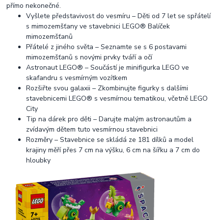
přímo nekonečné.
Vyšlete představivost do vesmíru – Děti od 7 let se spřátelí
s mimozemšťany ve stavebnici LEGO® Balíček
mimozemšťanů
Přátelé z jiného světa – Seznamte se s 6 postavami
mimozemšťanů s novými prvky tváří a očí
Astronaut LEGO® – Součástí je minifigurka LEGO ve
skafandru s vesmírným vozítkem
Rozšiřte svou galaxii – Zkombinujte figurky s dalšími
stavebnicemi LEGO® s vesmírnou tematikou, včetně LEGO
City
Tip na dárek pro děti – Darujte malým astronautům a
zvídavým dětem tuto vesmírnou stavebnici
Rozměry – Stavebnice se skládá ze 181 dílků a model
krajiny měří přes 7 cm na výšku, 6 cm na šířku a 7 cm do
hloubky