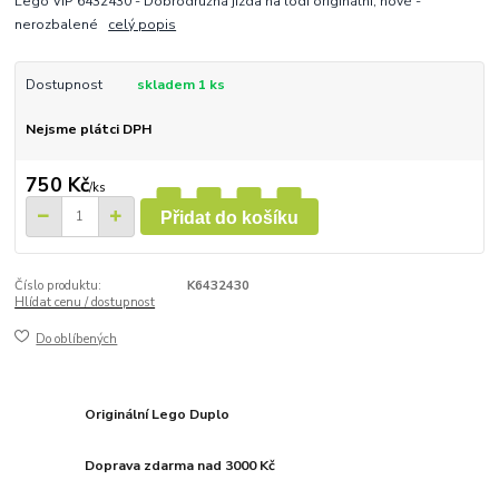
Lego VIP 6432430 - Dobrodružná jízda na lodi originální, nové -
nerozbalené
celý popis
Dostupnost
skladem 1 ks
Nejsme plátci DPH
750 Kč
/
ks
Přidat do košíku
Číslo produktu:
K6432430
Hlídat cenu / dostupnost
Do oblíbených
Originální Lego Duplo
Doprava zdarma nad 3000 Kč